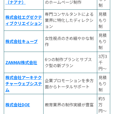
（ナアナ）
のホームページ制作
制
専門コンサルタントによる
見積
株式会社エグゼクテ
業界に特化したディレクシ
もり
ィブクリエイション
ョン
制
見積
女性視点のきめ細やかな制
株式会社キューブ
もり
作
制
3万3
6つの制作プランとサブス
ZANMAI株式会社
千
ク型の新プラン
円〜
株式会社アーキテク
見積
企業プロモーションを多方
チャーウェブシステ
もり
面からトータルサポート
ム
制
約5
株式会社DOE
教育業界の制作実績が豊富
万
円〜