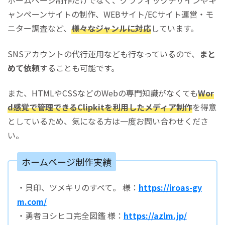
ホームページ制作だけでなく、グラフィックデザインやキ
ャンペーンサイトの制作、WEBサイト/ECサイト運営・モ
ニター調査など、
様々なジャンルに対応
しています。
SNSアカウントの代行運用なども行なっているので、
まと
めて依頼
することも可能です。
また、HTMLやCSSなどのWebの専門知識がなくても
Wor
d感覚で管理できるClipkitを利用したメディア制作
を得意
としているため、気になる方は一度お問い合わせくださ
い。
ホームページ制作実績
・貝印、ツメキリのすべて。 様：
https://iroas-gy
m.com/
・勇者ヨシヒコ完全図鑑 様：
https://azlm.jp/