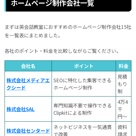
ホームページ制作会社一覧
まずは英会話教室におすすめのホームページ制作会社15社
を一覧表にまとめました。
各社のポイント・料金を比較しながらご覧ください。
会社名
ポイント
料金
見積
株式会社メディアエ
SEOに特化した集客できる
もり
クシード
ホームページ制作
制
4万4
専門知識不要で操作できる
株式会社SAL
千
Clipkitによる制作
円〜
ネットビジネスを一気通貫
資料
株式会社センタード
で改善
請求