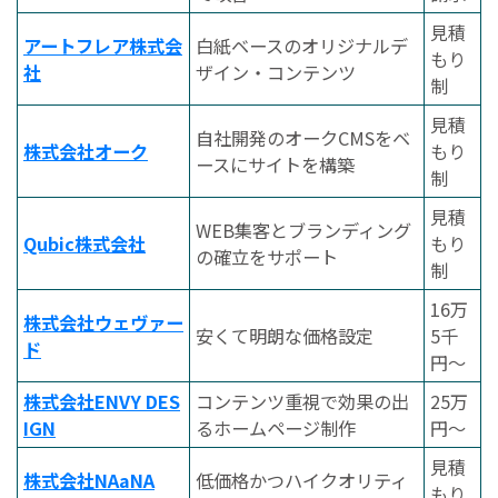
見積
アートフレア株式会
白紙ベースのオリジナルデ
もり
社
ザイン・コンテンツ
制
見積
自社開発のオークCMSをベ
株式会社オーク
もり
ースにサイトを構築
制
見積
WEB集客とブランディング
Qubic株式会社
もり
の確立をサポート
制
16万
株式会社ウェヴァー
安くて明朗な価格設定
5千
ド
円〜
株式会社ENVY DES
コンテンツ重視で効果の出
25万
IGN
るホームページ制作
円〜
見積
株式会社NAaNA
低価格かつハイクオリティ
もり