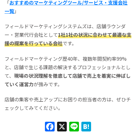
「
おすすめのマーケティングツール/サービス・支援会社
一覧
」
フィールドマーケティングシステムズは、店舗ラウンダ
ー・営業代行会社として
1社1社の状況に合わせて最適な支
援の提案を行っている会社
です。
フィールドマーケティング歴40年、複数年間契約率99%
と、店舗で生じる課題の解決するプロフェッショナルとし
て、
現場の状況理解を徹底して店舗で売上を着実に伸ばし
ていく運営力
が強みです。
店舗の集客や売上アップにお困りの担当者の方は、ぜひチ
ェックしてみてください。
F
X
Li
H