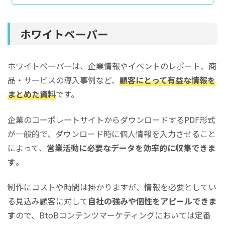
も多いのではないでしょうか？伸び悩んでいるYouTu
be事業も。プロのコンサルティングを受けることで、
さらに充実したYouTubeマーケティングが可能になり
ます。今回の記事ではおすすめのYouTubeコンサル会
ホワイトペーパー
社24社と、YouTubeコンサルを依頼する際の費用相
場、ポイントや注意点などYouTubeコンサルの概要に
ついて詳しくご紹介します。YouTubeコンサルを依頼
できるおすすめ会社24選ここまで、YouTubeコンサル
ホワイトペーパーは、企業情報やイベントのレポート、商
を依頼する場合の費用相場を...
品・サービスの導入事例など、
顧客にとって有益な情報を
まとめた資料
です。
企業のコーポレートサイトからダウンロードするPDF形式
が一般的で、ダウンロード時に個人情報を入力させること
によって、
営業活動に必要なデータを効率的に収集できま
す
。
制作にコストや時間は掛かりますが、情報を必要としてい
る見込み顧客に対して
自社の強みや個性をアピールできま
す
ので、BtoBコンテンツマーケティングにおいては定番