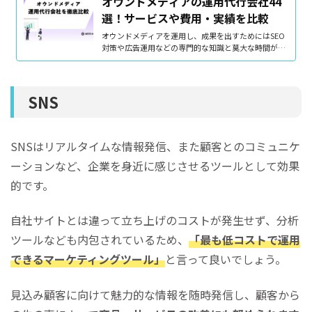
オウンドメディアの運用代行会社44
選！サービスや費用・実績を比較
オウンドメディアを運用し、成果を出すためにはSEO
対策や広告運用などの専門的な知識と莫大な時間が必
要であり、人材やリソースの確保に悩まされる方も多
いと思います。そこで、自社の代わりにオウンドメデ
ィアを運用代行してくれる会社を利用することは、ビ
ジネスを成功へ導く上で戦略的かつ効率が良い方法と
SNS
言えるでしょう。この記事では、オウンドメディアの
運用代行会社として実績のある企業とそれぞれの特徴
を解説しています。オウンドメディア運用代行会社の
費用や利用する際の注意点も載せていますので、会社
SNSはリアルタイムな情報発信、また顧客とのコミュニケ
を選ぶ際に参考にし...
ーションなど、企業を身近に感じさせるツールとして効果
的です。
自社サイトとは違って立ち上げのコストが発生せず、分析
ツールなども内包されているため、
「最も低コストで運用
できるマーケティングツール」
と言って良いでしょう。
見込み顧客に向けて魅力的な情報を随時発信し、顧客から