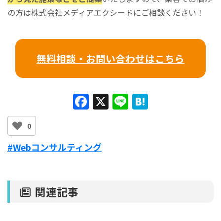
の方は株式会社メディアエクシードにご相談ください！
無料相談・お問い合わせはこちら
F
X
Li
H
a
n
at
0
c
e
e
e
n
#Webコンサルティング
b
a
o
関連記事
o
k