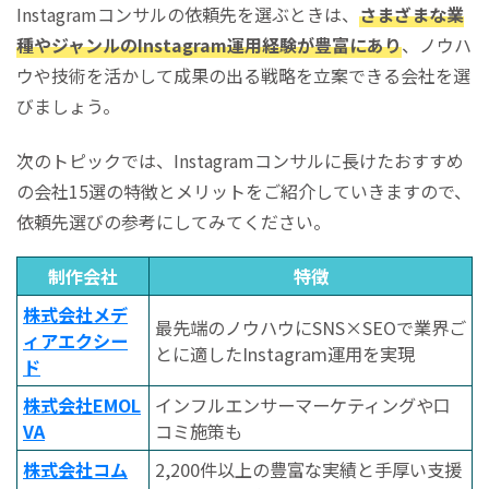
Instagramコンサルの依頼先を選ぶときは、
さまざまな業
種やジャンルのInstagram運用経験が豊富にあり
、ノウハ
ウや技術を活かして成果の出る戦略を立案できる会社を選
びましょう。
次のトピックでは、Instagramコンサルに長けたおすすめ
の会社15選の特徴とメリットをご紹介していきますので、
依頼先選びの参考にしてみてください。
制作会社
特徴
株式会社メデ
最先端のノウハウにSNS×SEOで業界ご
ィアエクシー
とに適したInstagram運用を実現
ド
株式会社EMOL
インフルエンサーマーケティングや口
VA
コミ施策も
株式会社コム
2,200件以上の豊富な実績と手厚い支援