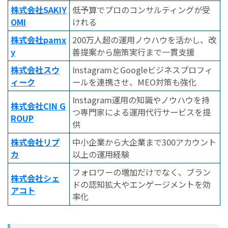
株式会社SAKIY
低予算でプロのコンサルティングが受
OMI
けれる
株式会社pamx
200万人超の運用ノウハウを活かし、改
y
善提案から施策実行まで一貫支援
株式会社スウ
InstagramとGoogleビジネスプロフィ
ィーク
ールを連携させ、MEO対策も強化
Instagram運用の知識やノウハウを持
株式会社CIN G
つ専門家による運用代行サービスを提
ROUP
供
株式会社リプ
中小企業から大企業まで300アカウント
カ
以上の運用経験
フォロワーの増加だけでなく、ブラン
株式会社シェ
ドの認知拡大やエンゲージメントを効
アコト
率化