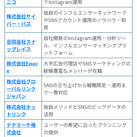
ニコ
でInstagram運用
独自のインフルエンサーネットワーク
株式会社サイ
やSNSアカウント運用のノウハウ・知
バー・バズ
見
自社開発のInstagram運用・分析ツー
合同会社スナ
ル、インフルエンサーマッチングプラ
ップレイス
ットフォーム
株式会社Epac
大手広告代理店やSNSマーケティングの
e
経験豊富なメンバーが在籍
株式会社グロ
SNSの立ち上げから戦略策定・運用ま
ーバルリンク
で一貫対応
ジャパン
株式会社ホッ
独自メソッドとSNSのビッグデータの
トリンク
活用
テテマーチ株
ユーザーの希望に沿ったプランニング
式会社
の提供