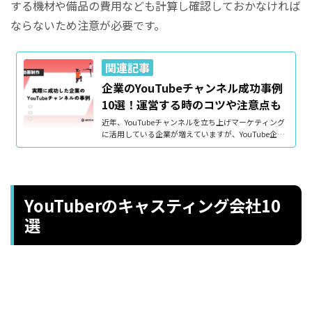
する機材や備品の費用なども計算し確認しておかなければ
ならないため注意が必要です。
企業のYouTubeチャンネル成功事例
10選！運営する時のコツや注意点も
近年、YouTubeチャンネルを立ち上げマーケティング
に活用している企業が増えていますが、YouTube企業
チャンネルとは一体どのようなことを発信していく場
なのでしょうか？企業のYouTuberチャンネルのメリッ
トデメリット、YouTube企業チャンネル成功のポイン
トを交えて解説します。また、実際に成功した企業のY
ouTubeチャンネルの事例もご紹介しますので、ぜひ
YouTuberのキャスティング会社10
ご覧ください。YouTube企業チャンネルとはYouTube
企業チャンネルとは、企業がYouTubeを活用しマーケ
選
ティングを行うために開設したYouTubeチャンネルの
ことです。最近多くの企業...