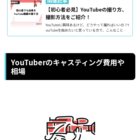
【初心者必見】YouTubeの撮り方、
撮影方法をご紹介！
YouTubeに興味あるけど、どうやって撮ればいいの？Y
ouTubeを始めたいと思っている方で、こんなことを
考える方も多いのではないでしょうか。実はYouTube
の撮影方法はとても簡単です。あなたが今持っている
スマートフォンで撮影することも可能です。あとはち
ょっとした撮り方のコツなどを知っていれば、簡単に
撮影することができます。今回は初心者でもわかるYo
YouTuberのキャスティング費用や
uTubeの撮り方、撮影方法についてご紹介します。Yo
uTubeの撮影に必要なもの初めてYouTubeを撮影する
相場
という方は、撮影方法の前に、まず撮影に何が必要か
というのを理解しておき...