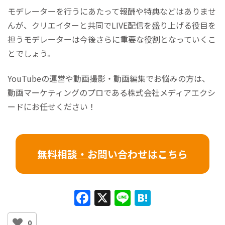
モデレーターを行うにあたって報酬や特典などはありませ
んが、クリエイターと共同でLIVE配信を盛り上げる役目を
担うモデレーターは今後さらに重要な役割となっていくこ
とでしょう。
YouTubeの運営や動画撮影・動画編集でお悩みの方は、
動画マーケティングのプロである株式会社メディアエクシ
ードにお任せください！
無料相談・お問い合わせはこちら
F
X
Li
H
a
n
at
0