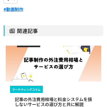
c
e
e
e
n
#動画制作
b
a
o
関連記事
o
k
マーケティングコラム
記事の外注費用相場と料金システムを損
しないサービスの選び方と共に解説