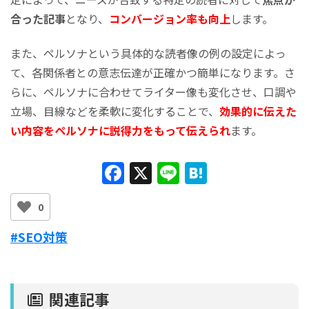
合った記事
となり、
コンバージョン率も向上
します。
また、ペルソナという具体的な読者像の例の設定によっ
て、各関係者との意志伝達が正確かつ簡単になります。さ
らに、ペルソナに合わせてライター像も変化させ、口調や
立場、目線などを柔軟に変化することで、
効果的に伝えた
い内容をペルソナに説得力をもって伝えられ
ます。
F
X
Li
H
a
n
at
0
c
e
e
e
n
#SEO対策
b
a
o
関連記事
o