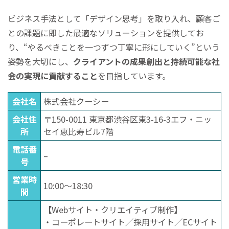
ビジネス手法として「デザイン思考」を取り入れ、顧客ご
との課題に即した最適なソリューションを提供してお
り、“やるべきことを一つずつ丁寧に形にしていく”という
姿勢を大切にし、
クライアントの成果創出と持続可能な社
会の実現に貢献すること
を目指しています。
会社名
株式会社クーシー
会社住
〒150-0011 東京都渋谷区東3-16-3エフ・ニッ
所
セイ恵比寿ビル7階
電話番
–
号
営業時
10:00～18:30
間
【Webサイト・クリエイティブ制作】
・コーポレートサイト／採用サイト／ECサイト