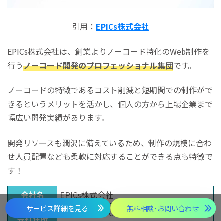
引用：
EPICs株式会社
EPICs株式会社は、創業よりノーコード特化のWeb制作を
行う
ノーコード開発のプロフェッショナル集団
です。
ノーコードの特徴であるコスト削減と短期間での制作がで
きるというメリットを活かし、個人の方から上場企業まで
幅広い開発実績があります。
開発リソースも潤沢に備えているため、制作の規模に合わ
せ人員配置なども柔軟に対応することができる点も特徴で
す！
会社名
EPICs株式会社
サービス詳細を見る
無料相談･お問い合わせ
〒168-0071 東京都杉並区高井戸西1-1-29
会社住所