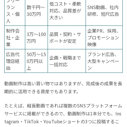
フリー
低コスト・柔軟
ラン
数千円〜
SNS動画、社内
対応、品質差が
ス・個
30万円
研修、短尺広告
大きい
人
制作会
企業PR、採用、
3万〜100
品質・契約・サ
社・企
プロモーション
万円
ポートが安定
業
映像
広告代
50万〜15
ブランド広告、
企画・戦略まで
理店経
0万円以
大型キャンペー
一括対応
由
上
ン
動画制作は高い買い物ではありますが、完成後の成果を長
期的に活用できる資産でもあります。
たとえば、縦長動画であれば複数のSNSプラットフォーム
サービスに掲載ができるので、動画制作は1本分でも、Ins
tagram・TikTok・YouTubeショートの3つに投稿するこ