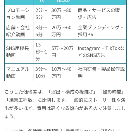
プロモーシ
2分〜
30万〜80
商品・サービスの販
ョン動画
5分
万円
促・広告
店舗・会社
3分〜
20万〜60
企業ブランディング・
紹介動画
5分
万円
採用PR
15
SNS用縦長
5万〜20万
Instagram・TikTokな
秒〜1
動画
円
どのSNS広告
分
マニュアル
3分〜
10万〜40
社内研修・製品操作説
動画
10分
万円
明
こうした価格差は、「演出・構成の複雑さ」「撮影時間」
「編集工程数」に比例します。一般的にストーリー性や演
出が多いほど、費用は高くなる傾向があるので注意しまし
ょう。
ここでは、各動画の種類別に費用感についてご紹介しま