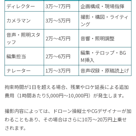
ディレクター
3万〜7万円
企画構成・現場指揮
撮影・構図・ライティ
カメラマン
3万〜5万円
ング
音声・照明スタ
2万〜4万円
音響・照明調整
ッフ
編集・テロップ・BG
編集担当
2万〜6万円
M挿入
ナレーター
1万〜3万円
音声収録・原稿読上げ
拘束時間が1日を超える場合、残業やロケ延長による追加
費用（1時間あたり5,000円〜10,000円）が発生します。
撮影内容によっては、ドローン操縦士やCGデザイナーが加
わることもあり、その場合はさらに10万〜20万円上乗せ
されます。