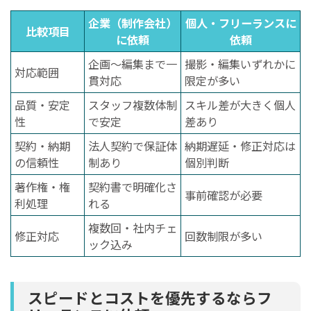
企業（制作会社）
個人・フリーランスに
比較項目
に依頼
依頼
企画〜編集まで一
撮影・編集いずれかに
対応範囲
貫対応
限定が多い
品質・安定
スタッフ複数体制
スキル差が大きく個人
性
で安定
差あり
契約・納期
法人契約で保証体
納期遅延・修正対応は
の信頼性
制あり
個別判断
著作権・権
契約書で明確化さ
事前確認が必要
利処理
れる
複数回・社内チェ
修正対応
回数制限が多い
ック込み
スピードとコストを優先するならフ