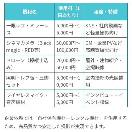
使用料（1
機材名
用途・特徴
日あたり）
一眼レフ・ミラーレ
5,000円〜1
SNS・社内動画な
ス
5,000円
ど軽量撮影向け
シネマカメラ（Black
30,000円〜
CM・企業PVなど
magic・RED等）
100,000円
高画質撮影向け
ドローン（操縦士込
20,000円〜
屋外・建物紹介・
み）
50,000円
空撮映像
照明・レフ板・三脚
5,000円〜1
室内撮影の光調整
セット
0,000円
用
ワイヤレスマイク・
5,000円〜1
インタビュー・イ
音声機材
5,000円
ベント収録
企業依頼では「自社保有機材＋レンタル機材」を併用する
ため、高品質かつ安定した撮影が実現できます。